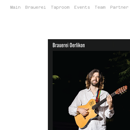
Main
Brauerei
Taproom
Events
Team
Partner