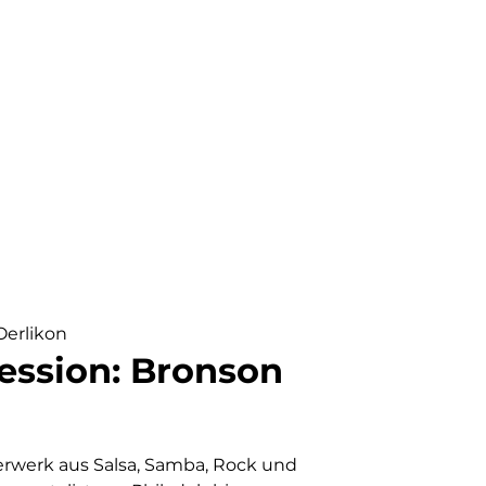
Thurgauerstrasse 72, 8050 Zürich
Oerlikon
ession: Bronson
erwerk aus Salsa, Samba, Rock und